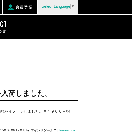
Select Language
▼
ル入荷しました。
本晴れをイメージしました。￥４９００＋税
2020.03.09 17:03
|
by
マインドゲームス
|
Perma Link